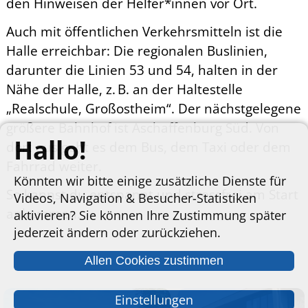
den Hinweisen der Helfer*innen vor Ort.
Auch mit öffentlichen Verkehrsmitteln ist die
Halle erreichbar: Die regionalen Buslinien,
darunter die Linien 53 und 54, halten in der
Nähe der Halle, z. B. an der Haltestelle
„Realschule, Großostheim“. Der nächstgelegene
größere Bahnhof ist Aschaffenburg Süd. Von
Hallo!
dort aus geht es dem Bus, dem Taxi oder dem
Fahrrad weiter.
Könnten wir bitte einige zusätzliche Dienste für
So kannst du entspannt und stressfrei am Start
Videos, Navigation & Besucher-Statistiken
ankommen.
aktivieren? Sie können Ihre Zustimmung später
jederzeit ändern oder zurückziehen.
Allen Cookies zustimmen
Einstellungen