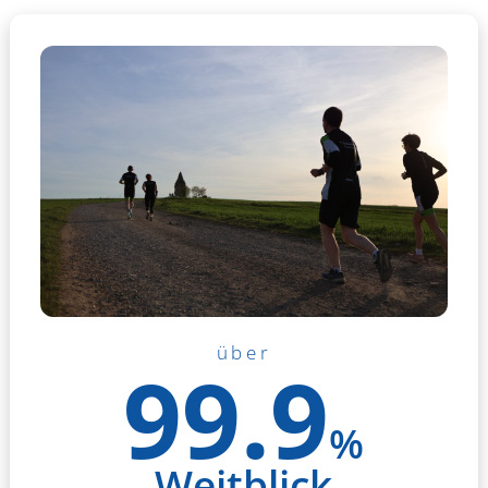
über
99.9
%
Weitblick